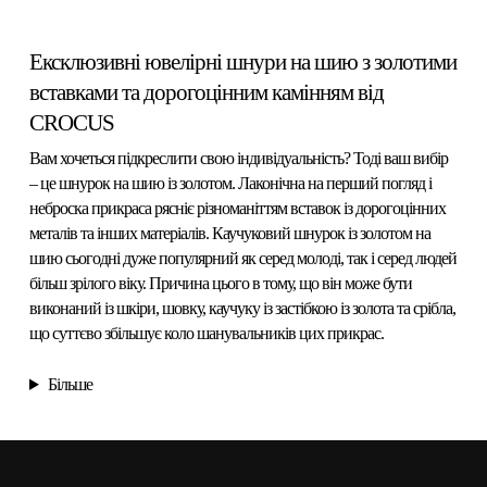
Ексклюзивні ювелірні шнури на шию з золотими
вставками та дорогоцінним камінням від
CROCUS
Вам хочеться підкреслити свою індивідуальність? Тоді ваш вибір
– це
шнурок на шию із золотом
. Лаконічна на перший погляд і
неброска прикраса рясніє різноманіттям вставок із дорогоцінних
металів та інших матеріалів.
Каучуковий шнурок із золотом на
шию
сьогодні дуже популярний як серед молоді, так і серед людей
більш зрілого віку. Причина цього в тому, що він може бути
виконаний із шкіри, шовку, каучуку із застібкою із золота та срібла,
що суттєво збільшує коло шанувальників цих прикрас.
Більше