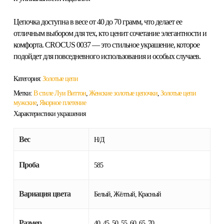
Цепочка доступна в весе от 40 до 70 грамм, что делает ее
отличным выбором для тех, кто ценит сочетание элегантности и
комфорта. CROCUS 0037 — это стильное украшение, которое
подойдет для повседневного использования и особых случаев.
Категория:
Золотые цепи
Метки:
В стиле Луи Виттон
,
Женские золотые цепочки
,
Золотые цепи
мужские
,
Якорное плетение
Характеристики украшения
Вес
Н/Д
Проба
585
Вариация цвета
Белый, Жёлтый, Красный
Размер
40, 45, 50, 55, 60, 65, 70