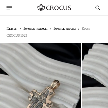
Skip
Menu
to
search
main
content
Главная
Золотые подвесы
Золотые кресты
Крест
CROCUS 1523