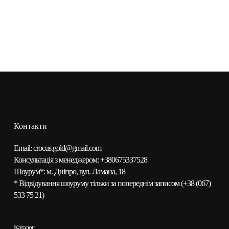
Контакти
Email:
сrocus.gold@gmail.com
Консультація з менеджером:
+380675337528
Шоурум*:
м. Дніпро, вул. Ламана, 18
* Відвідування шоуруму тільки за попереднім записом (
+38 (067)
533 75 21
)
Каталог