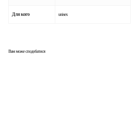
Для кого
unisex
Вам може сподобатися