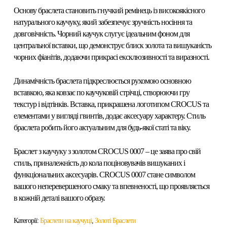
Основу браслета становить гнучкий ремінець із високоякісного
натурального каучуку, який забезпечує зручність носіння та
довговічність. Чорний каучук слугує ідеальним фоном для
центральної вставки, що демонструє блиск золота та вишуканість
чорних фіанітів, додаючи прикрасі ексклюзивності та виразності.
Динамічність браслета підкреслюється рухомою основною
вставкою, яка ковзає по каучуковій стрічці, створюючи гру
текстур і відтінків. Вставка, прикрашена логотипом CROCUS та
елементами у вигляді гвинтів, додає аксесуару характеру. Стиль
браслета робить його актуальним для будь-якої статі та віку.
Браслет з каучуку з золотом CROCUS 0007
– це заява про свій
стиль, приналежність до кола поціновувачів вишуканих і
функціональних аксесуарів. CROCUS 0007 стане символом
вашого неперевершеного смаку та впевненості, що проявляється
в кожній деталі вашого образу.
Категорії:
Браслети на каучуці
,
Золоті Браслети