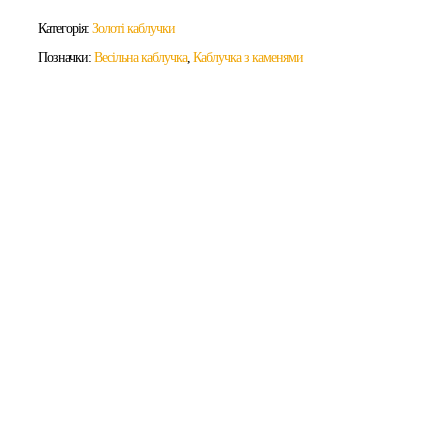
Категорія:
Золоті каблучки
Позначки:
Весільна каблучка
,
Каблучка з каменями