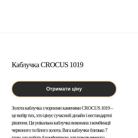
Каблучка CROCUS 1019
Отримати ціну
Золота каблучка з чорними каменями CROCUS 1019
–
це вибір тих, хто цінує сучасний дизайн і нестандартні
рішення. Ця унікальна каблучка виконана з комбінації
червоного та білого золота. Вага каблучки близько 7
грам, що робить її комфортною для повсякденного