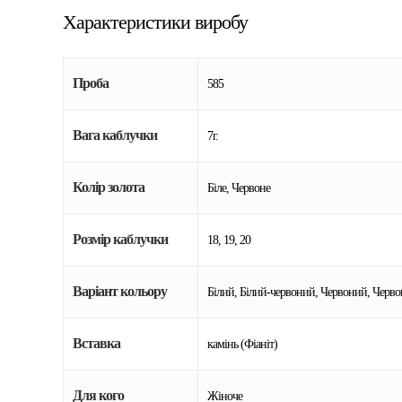
Характеристики виробу
Проба
585
Вага каблучки
7г.
Колір золота
Біле, Червоне
Розмір каблучки
18, 19, 20
Варіант кольору
Білий, Білий-червоний, Червоний, Черв
Вставка
камінь (Фіаніт)
Для кого
Жіноче