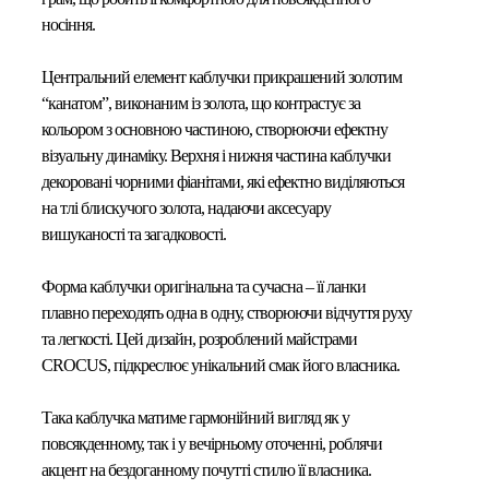
носіння.
Центральний елемент каблучки прикрашений золотим
“канатом”, виконаним із золота, що контрастує за
кольором з основною частиною, створюючи ефектну
візуальну динаміку. Верхня і нижня частина каблучки
декоровані чорними фіанітами, які ефектно виділяються
на тлі блискучого золота, надаючи аксесуару
вишуканості та загадковості.
Форма каблучки оригінальна та сучасна – її ланки
плавно переходять одна в одну, створюючи відчуття руху
та легкості. Цей дизайн, розроблений майстрами
CROCUS, підкреслює унікальний смак його власника.
Така каблучка матиме гармонійний вигляд як у
повсякденному, так і у вечірньому оточенні, роблячи
акцент на бездоганному почутті стилю її власника.