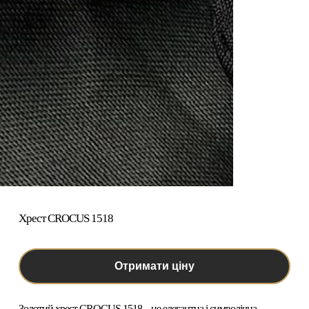
Хрест CROCUS 1518
Отримати ціну
Золотий хрест CROCUS 1518
– це елегантна і символічна