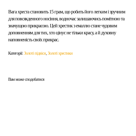
Вага хреста становить 15 грам, що робить його легким і зручним
для повсякденного носіння, водночас залишаючись помітною та
значущою прикрасою. Цей хрестик з емаллю стане чудовим
доповненням для тих, хто цінує не тільки красу, а й духовну
наповненість своїх прикрас.
Категорії:
Золоті підвіси
,
Золоті хрестики
Вам може сподобатися