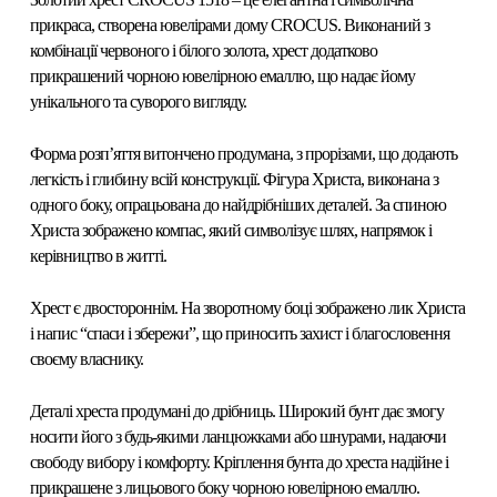
прикраса, створена ювелірами дому CROCUS. Виконаний з
комбінації червоного і білого золота, хрест додатково
прикрашений чорною ювелірною емаллю, що надає йому
унікального та суворого вигляду.
Форма розп’яття витончено продумана, з прорізами, що додають
легкість і глибину всій конструкції. Фігура Христа, виконана з
одного боку, опрацьована до найдрібніших деталей. За спиною
Христа зображено компас, який символізує шлях, напрямок і
керівництво в житті.
Хрест є двостороннім. На зворотному боці зображено лик Христа
і напис “спаси і збережи”, що приносить захист і благословення
своєму власнику.
Деталі хреста продумані до дрібниць. Широкий бунт дає змогу
носити його з будь-якими ланцюжками або шнурами, надаючи
свободу вибору і комфорту. Кріплення бунта до хреста надійне і
прикрашене з лицьового боку чорною ювелірною емаллю.