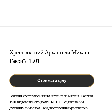
Хрест золотий Архангели Михаїл і
Гавриїл 1501
Отримати ціну
Золотий хрест із чорнінням Архангели Михаїл і Гавриїл
1501 від ювелірного дому CROCUS
є унікальним
духовним символом. Цей двосторонній хрест вагою