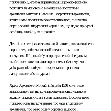
приблизно 3,5 грама вирізняється широкою формою
розп’яття та майстерно виконаними постатями
архангелів Михаїла і Гавриїла. Зображення архангелів,
захисників і посланців божественної волі, вишукано
опрацьовані й підкреслені чорнінням, що надає прикрасі
особливу глибину та виразність.
Деталі на хресті, як-от символи й написи, також виділено
чорнінням, роблячи кожний елемент помітним і
значущим. Широкий бунт прикрашений візерунком,
який також акцентовано чорнінням, забезпечуючи
універсальність під час використання з різними
ланцюжками або шнурами.
Хрест Архангели Михаїл і Гавриїл 1501
є не лише
виразом віри, а й нагадує про важливість духовного
захисту та керівництва в житті людини. Носіння такої
прикраси стає нагадуванням про міць і підтримку
архангелів, про їхню роль у боротьбі за добро і