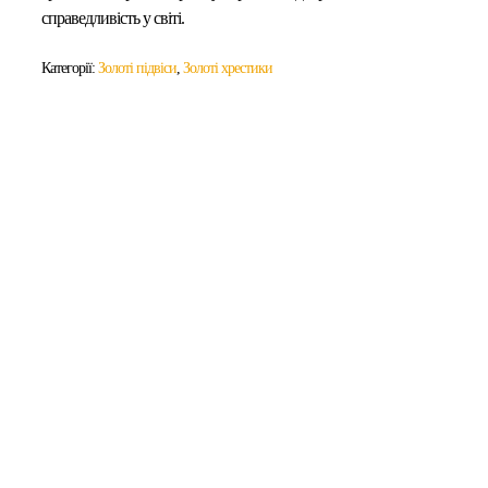
справедливість у світі.
Категорії:
Золоті підвіси
,
Золоті хрестики