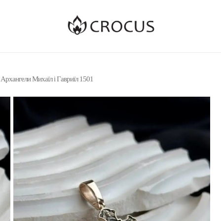
 Архангели Михаїл і Гавриїл 1501