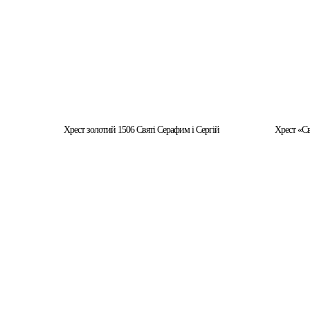
Хрест золотий 1506 Святі Серафим і Сергій
Хрест «С