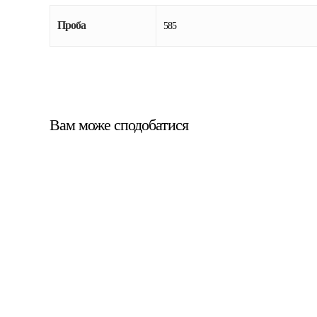
Проба
585
Вам може сподобатися