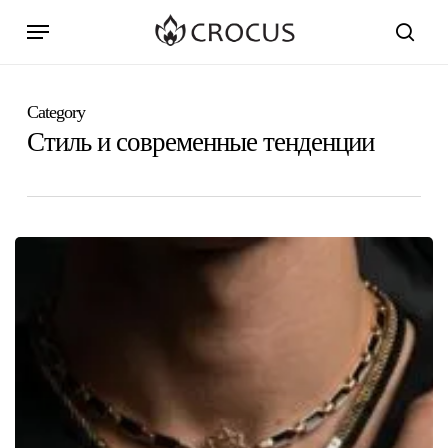
Skip
Menu
to
search
main
content
Category
Стиль и современные тенденции