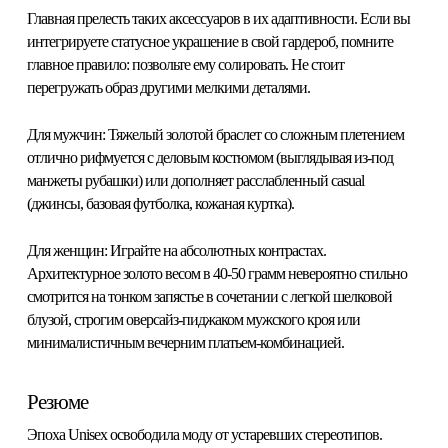
Главная прелесть таких аксессуаров в их адаптивности. Если вы
интегрируете
статусное украшение
в свой гардероб, помните
главное правило: позвольте ему солировать. Не стоит
перегружать образ другими мелкими деталями.
Для мужчин:
Тяжелый золотой браслет со сложным плетением
отлично рифмуется с деловым костюмом (выглядывая из-под
манжеты рубашки) или дополняет расслабленный casual
(джинсы, базовая футболка, кожаная куртка).
Для женщин:
Играйте на абсолютных контрастах.
Архитектурное золото весом в 40-50 грамм невероятно стильно
смотрится на тонком запястье в сочетании с легкой шелковой
блузой, строгим оверсайз-пиджаком мужского кроя или
минималистичным вечерним платьем-комбинацией.
Резюме
Эпоха Unisex освободила моду от устаревших стереотипов.