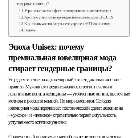
гендерные границы?
Украшение как манифест: почему унисекс захватил тренды
Архитектура стиля на примерах ювелирного дома CROCUS
Как носить массивные унисекс-украшения? Правила стиля
Резюме
Эпоха Unisex: почему
премиальная ювелирная мода
стирает гендерные границы?
Еще десятилетие назад ювелирный этикет диктовал жесткие
правила. Мужчинам предписывались строгие печатки и
лаконичные цепи, а женщинам — утонченные линии, цветочные
мотивы и россыпи камней. Но мир изменился. Сегодня
ювелирная мода
переживает тектонический сдвиг: деление на
«мужское» и «женское» стремительно теряет актуальность,
уступая место эстетике
унисекс
.
Современный премиум-сегмент больше не ориентируется на