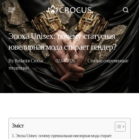
Skip
Menu
to
search
main
content
Эпоха Unisex: почему статусная
ювелирная мода стирает гендер?
By
Redactor Crocus
02.04.2026
Стиль и современные
тенденции
Зміст
Эпоха Unisex: почему премиальная ювелирная мода стирает