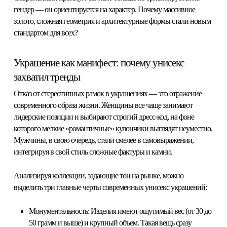
гендер — он ориентируется на характер. Почему массивное
золото, сложная геометрия и архитектурные формы стали новым
стандартом для всех?
Украшение как манифест: почему унисекс
захватил тренды
Отказ от стереотипных рамок в украшениях — это отражение
современного образа жизни. Женщины все чаще занимают
лидерские позиции и выбирают строгий дресс-код, на фоне
которого мелкие «романтичные» кулончики выглядят неуместно.
Мужчины, в свою очередь, стали смелее в самовыражении,
интегрируя в свой стиль сложные фактуры и камни.
Анализируя коллекции, задающие тон на рынке, можно
выделить три главные черты современных
унисекс украшений
:
Монументальность:
Изделия имеют ощутимый вес (от 30 до
50 грамм и выше) и крупный объем. Такая вещь сразу