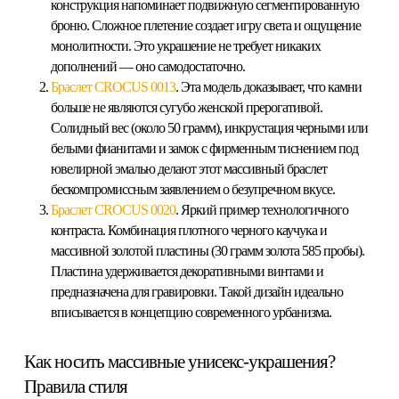
конструкция напоминает подвижную сегментированную
броню. Сложное плетение создает игру света и ощущение
монолитности. Это украшение не требует никаких
дополнений — оно самодостаточно.
Браслет CROCUS 0013
. Эта модель доказывает, что камни
больше не являются сугубо женской прерогативой.
Солидный вес (около 50 грамм), инкрустация черными или
белыми фианитами и замок с фирменным тиснением под
ювелирной эмалью
делают этот
массивный браслет
бескомпромиссным заявлением о безупречном вкусе.
Браслет CROCUS 0020
. Яркий пример технологичного
контраста. Комбинация плотного черного каучука и
массивной золотой пластины (30 грамм золота 585 пробы).
Пластина удерживается декоративными винтами и
предназначена для гравировки. Такой дизайн идеально
вписывается в концепцию современного урбанизма.
Как носить массивные унисекс-украшения?
Правила стиля